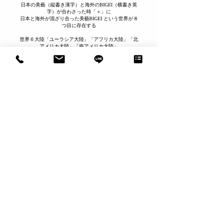
​日本の美藝（縦書き漢字）と海外のBIGEI（横書き英
字）が合わさった時「＋」に
日本と海外が混ざり合った美藝BIGEI という世界が８
つ目に存在する
世界６大陸「ユーラシア大陸」「アフリカ大陸」「北
アメリカ大陸」「南アメリカ大陸」
「オーストラリア大陸」「南極大陸」
さらにユーラシア大陸を「アジア大陸」と「ヨーロッ
パ大陸」に分けて、
世界７大陸という場合があり芸術の世界ではアジア
（日本：書）と
ヨーロッパ（海外：絵）では分類が分かれる
よって芸術世界での７大陸の次の８つ目の意味合いと
して掛けているのが「美藝 THE WORLD」
また、丸紋は無限＝８の意を持つ
​美藝の人生は４で始まり８で実るそんな数字の運命を
体感している