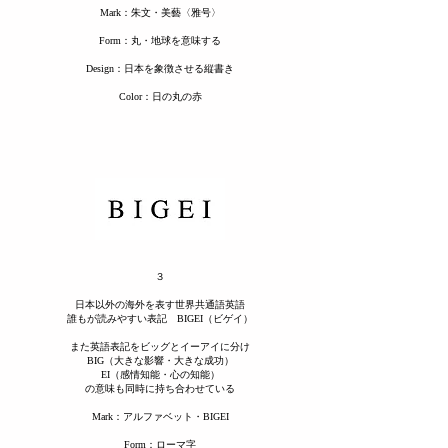
​Mark：朱文・美藝〈雅号〉
Form：丸・地球を意味する
​Design：日本を象徴させる縦書き
Color：日の丸の赤
３
日本以外の海外を表す世界共通語英語
​誰もが読みやすい表記 BIGEI（ビゲイ）
また英語表記をビッグとイーアイに分け
BIG（大きな影響・大きな成功）
EI（感情知能・心の知能）
の意味も同時に持ち合わせている
​Mark：アルファベット・BIGEI
Form：ローマ字