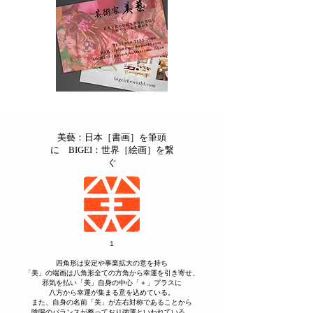
美藝：日本［書画］を筆頭
に BIGEI：世界［絵画］を繋
ぐ
１
四角形は安定や事業拡大の意を持ち
「美」の端画は八角形全ての方角から幸運を引き寄せ、
邪気を払い​「美」自身の中心「＋」プラスに
八方から幸運が集まる意を込めている。
また、自身の名前「美」が左右対称であることから
陰陽のバランスが整っており強運といわれている。