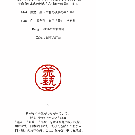
※​自身の本名は姓名左右対称が特徴的である
​Mark：白文・美〈本名の漢字の内１字〉
Form：印：四角形 文字「美」：八角形
​Design：強運の左右対称
Color：日本の紅白
２
角がなく全体がつながっていて、
始まり終わりがない丸紋は
「無限」「永遠」「完全」を示す縁起の良い文様。
地球の丸、日本の日の丸、
丸は円を描くことから
「円＝縁」の意味を持つことからお祝い事にも最適。​