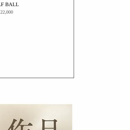
F BALL
格
22,000