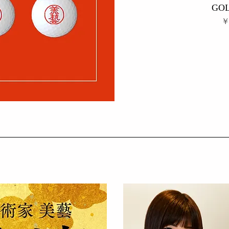
GOL
価
￥
ビュー