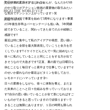
美藝／BIGEI ヘアスタイル
で、映画の見過ぎかもしれませんが、なんだかUSB
のやり取りがアクション映画の重要物の取引みたい
BIGEI THE WORLD V.I.P
な気分でテンション上がっています✨笑
2025年3月4日で事業を始めて5周年になります✨事業
美藝 JAPAN
の5年後生存率はパーセンテージも低い為、5年間継
続できていること、関わってきた全ての人や経験に
感謝です‼︎
最近は特に集中して私のアイデアや発想、思い描い
ていること全部を最大限表現していこうと全力を尽
くしています‼︎イケイケどんどんで一気に始めないと
徐々に私のしていることと同じことをする方が出て
きそうなので大急ぎです‼︎正直、裏の面では日曜日も
休むことなく毎日ずっと夜中まで仕事しています‼︎そ
のせいか疲れなのか最近はビタミンを欲しており、
レモネードにハマっています🍋✨
日々の業務をしながら、徐々に体制を整え、まだま
だ未来のことへと日々仕組みを作っていっておりま
す‼︎自分の思い描いていることが全て形になればすご
いものができると思っていますので頑張ります✨で
きることは無限にありますが、１日の時間も限られ