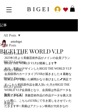
BIGEI
記事
All Posts
artistbigei
All Posts
BIGEI THE WORLD V.I.P
BIGEI Travel
2025年3月より美藝芸術作品がメインの会員プラン
BIGEI Cooking
BIGEI THE WORLD V.I.Pが開幕します💐
本日、美藝がデザインしたBIGEI THE WORLD V.I.P
BIGEI Model
会員様用のカードタイプUSBが届きました🌷素敵な
BIGEI Design
出来上がりで届いた瞬間かなり喜びました💕満足で
す♪こちら初回原作品を購入頂いた方がBIGEI THE 
BIGEI goods
WORLD V.I.P会員様となり、会員様は作品データを
美藝／BIGEI
購入できる為、美藝芸術作品の作品データを購入頂
いた際に、こちらのUSBにて引き渡しをさせていた
美藝会
だきます🌸✨美藝はアクション映画が大好きなの