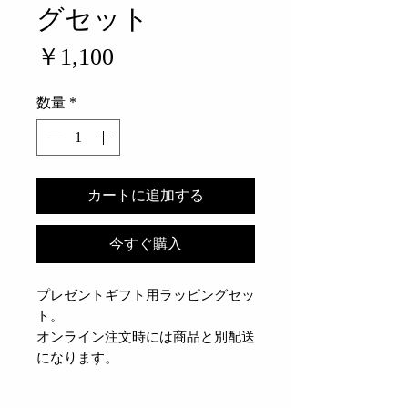
グセット
価
￥1,100
格
数量
*
カートに追加する
今すぐ購入
プレゼントギフト用ラッピングセッ
ト。
オンライン注文時には商品と別配送
になります。