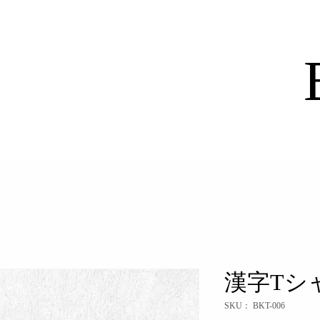
漢字Tシ
SKU： BKT-006