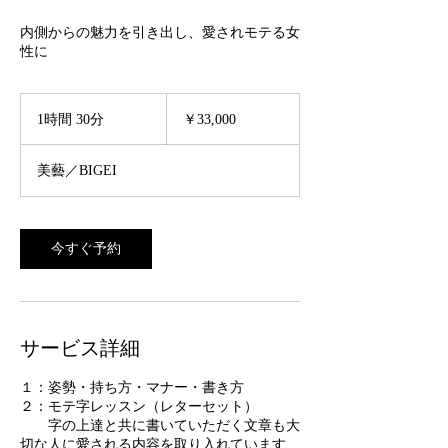
内側からの魅力を引き出し、愛されモテる女
性に
33,000
円
1時間 30分
1
￥33,000
時
3
美藝／BIGEI
0
分
今すぐ予約
サービス詳細
１：姿勢・持ち方・マナー・書き方
２：モテ字レッスン（レターセット）
字の上達と共に書いていただく文章も大
切な人に愛される内容を取り入れています