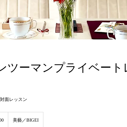
ンツーマンプライベート
発対面レッスン
00
美藝／BIGEI