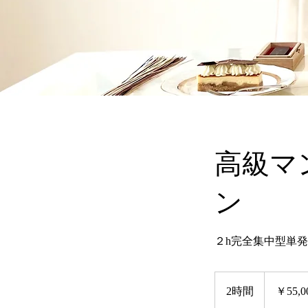
高級マ
ン
２h完全集中型単
55,000
円
2時間
2
￥55,0
時